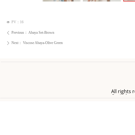
PV：
16
넶
Previous：
Abaya Set-Brown
ꄴ
Next：
Viscose Abaya-Olive Green
ꄲ
All right
Co.,Ltd.