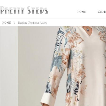
HOME
CLOT
HOME
ꄲ
Beading Technique Abaya